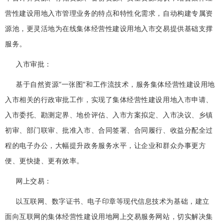
营性建设用地入市管理业务的特点和特性化需求，自动构建专属资
源池，更灵活地为在线集体经营性建设用地入市交易提供基础支撑
服务。
入市审批：
基于自然资源“一张图”和工作流技术，服务集体经营性建设用地
入市相关的行政审批工作，实现了集体经营性建设用地入市申请、
入市委托、勘测定界、地价评估、入市方案拟定、入市决议、乡镇
初审、部门联审、批准入市、合同签署、合同履行、收益分配全过
程的电子办公，大幅提升政务服务水平，让企业和群众办事更方
便、更快捷、更有效率。
网上交易：
以互联网、数字证书、电子印章等现代信息技术为基础，建立
面向互联网的集体经营性建设用地网上交易服务网站，切实解决集