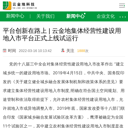
新闻中心
关于我们
新闻中心
企业文化
平台创新在路上 | 云金地集体经营性建设用
地入市平台正式上线试运行
时间
关注
2022-03-16 10:13:42
1888
次
党的十八届三中全会对集体经营性建设用地入市改革作出 “建立
城乡统一的建设用地市场。2019年4月15日，中共中央、国务院印
发的《关于建立健全城乡融合发展体制机制和政策体系的意见》要
求建立集体经营性建设用地入市制度,明确在符合国土空间规划、用
途管制和依法取得前提下，允许农村集体经营性建设用地入市，允
许就地入市或异地调整入市。2019年底，国家发改委等十八部门联
合印发《国家城乡融合发展试验区改革方案》，鹰潭被确定为全国
11个试验区之一，其中建立农村集体经营性建设用地入市制度是改