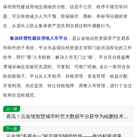
体经营性建设用地交易场所分散、信息不公开、程序不规范等问
题，可以有效减少人为干预、暗箱操作、围标、串标等问题的发
生，从源头上防止集体资产流失和交易过程中腐败行为。
集体经营性建设用地入市平台
，是云金地自然资源资产交易系
列软件的子系统，平台为县级自然资源主管部门提供流程化的工作
软件，即打“通”入市桎梏，解决入市无门之“痛”。平台充分借鉴鹰
潭城乡融合实验区先进的、可复制、可推广经验, 走出一条符合实
际的新路子。平台从入市程序、价格管理、资金管理、收益分配、
开发利用、供后监管、转让转租抵押、调整入市管理，进行了全过
程和全流程规范。
上一篇
喜讯！云金地智慧城市时空大数据平台获华为鲲鹏技术认证
下一篇
云金地“多规合一”村庄规划辅助软件——推动村规成果标准化进程