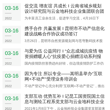
暨第一次代表大会召开。赵俊三当选昆明理工大学科
促交流 增友谊 共成长 I 云南省城乡规划
学技术协会第一届委员会委员。云南省科学技术协会
03-16
设计研究院与云金地科技企业集团联合团
主席、中国工程院院士朱有勇宣读了《云南省科协关
建
于同意成立昆明
为丰富员工业余生活，促进学习交流，4月16日下
2022
午，云南省城乡规划设计院与云金地科技企业集团联
携手合作 共赢发展 I 昆明市不动产信息化
合举办了一场团建活动，在怡景园网篮球场展开了别
03-16
建设战略合作协议成功签订
开生面的体育比赛。??本次活动组织了篮球比
3月26日，昆明市自然资源规划局与苍穹数码技术股
2022
份有限公司、云南云金地科技有限公司三方成功签订
与爱为伍 公益同行 I “众志成城抗疫情 物
《昆明市不动产信息化建设战略合作协议》。昆明市
03-16
资捐赠暖人心”抗疫爱心捐赠活动系列报
自然资源规划局党组成员、副局长何斌，自然资源确
权登记局局长王
国内疫情防控形势趋向好转，但边境疫情防护工作仍
2022
然严峻，不得有半点松懈。奋战在祖国边界上的疫情
因为专注 所以专业——嵩明县举办“互联
防控人员，依然冲在防控一线，牢筑生命防线，肩负
03-16
网+不动产”受理业务培训会
防疫重任。致敬抗疫英雄！致敬最可爱的人！2021年
3月9日、1
不动产登记中心充分利用“互联网+不动产登记”，推出
2022
网上“不见面办理”、“零资料”申请等一系列举措，提升
支部互动 优势互补 I 记昆工国资院国土信
登记效率和水平，持续优化营商环境，实现了“互联网
03-16
息与测绘工程系党支部与云金地科技企业
+”时代的“云登记”，办事企业和群众满意度显著提升
集
2021年1月8日下午，云金地科技企业集团党支部迎来
2022