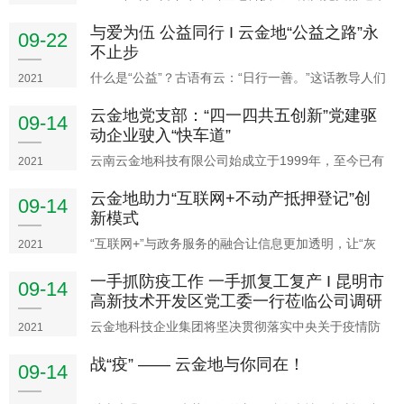
了昆明理工大学国土资源工程学院国土信息与测绘工
与爱为伍 公益同行 I 云金地“公益之路”永
程系支部委员会的各位领导和老师，共同开展了一次
09-22
不止步
党建经验交流活动。国土资源工程学院朱大明副书
记、李俊副院
什么是“公益”？古语有云：“日行一善。”这话教导人们
2021
要有一颗向善之心，每日做一些力所能及的善事。“公
云金地党支部：“四一四共五创新”党建驱
益”一词在1887年就已经在中国出现并被使用，清光
09-14
动企业驶入“快车道”
绪三十四年（1908年）被写入《城镇乡地方自治章程
云南云金地科技有限公司始成立于1999年，至今已有
2021
20年发展历程，是国内较早从事地理信息产业的企业
云金地助力“互联网+不动产抵押登记”创
之一，公司位于二环西路220号昆明高新区云南软件
09-14
新模式
园数码大厦A座12楼。云金地是以地理信息系统
（GIS）
“互联网+”与政务服务的融合让信息更加透明，让“灰
2021
色地带”无处藏身，但发展源于创新，只有“计利当计
一手抓防疫工作 一手抓复工复产 I 昆明市
天下利，相忍为国、让利于民”，才能换来市场活力和
09-14
高新技术开发区党工委一行莅临公司调研
社会创造力。
指
云金地科技企业集团将坚决贯彻落实中央关于疫情防
2021
控的各项指示要求，全力以赴落实好本单位各项防疫
战“疫” —— 云金地与你同在！
举措，绝不放松防疫警惕，严防死守强管控、严阵以
09-14
待抓落实，坚决打赢这场疫情防控阻击战。