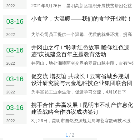
领
2021年6月26日，昆明高新区组织开展扶贫帮困公益
2022
活动，云金地科技企业集团积极响应、踊跃参与。此
小食堂，大温暖——我们的食堂开业啦！
次公益活动主题为“昆明市东川区2021年扶贫帮困志
03-16
愿服务活动”，以“促就业助脱贫”为宗旨，重点为就业
者
为给公司员工提供一个温馨、优质的就餐环境，提高
2022
员工幸福感，经过几个月紧锣密鼓的筹备，5月18
井冈山之行 I “聆听红色故事 瞻仰红色遗
日，云金地科技企业集团员工食堂正式开业。装修一
03-16
迹”庆祝建党百年主题教育活动
新的餐厅温馨整洁，宽敞明亮，厨房厨具干净卫生，
各类设施齐全，拥
井冈山，地处湘赣两省交界的罗霄山脉中段，古有“郴
2022
衡湘赣之交，千里罗霄之腹”之称。井冈山革命历史辉
促交流 增友谊 共成长 I 云南省城乡规划
煌，铸就了蜚声中外的“红色摇篮”;自然风光绚烂，被
03-16
设计研究院与云金地科技企业集团联合团
世人赞叹为“绿色宝库”；红色文化底蕴深厚，已成为
建
人们心
为丰富员工业余生活，促进学习交流，4月16日下
2022
午，云南省城乡规划设计院与云金地科技企业集团联
携手合作 共赢发展 I 昆明市不动产信息化
合举办了一场团建活动，在怡景园网篮球场展开了别
03-16
建设战略合作协议成功签订
开生面的体育比赛。??本次活动组织了篮球比
3月26日，昆明市自然资源规划局与苍穹数码技术股
2022
份有限公司、云南云金地科技有限公司三方成功签订
《昆明市不动产信息化建设战略合作协议》。昆明市
1
/ 2